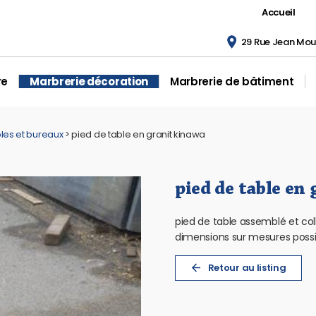
Accueil
29 Rue Jean Moul
re
Marbrerie décoration
Marbrerie de bâtiment
les et bureaux
>
pied de table en granit kinawa
pied de table en
pied de table assemblé et coll
dimensions sur mesures possi
Retour au listing