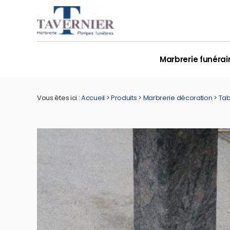
Panneau de gestion des cookies
Marbrerie funérai
Vous êtes ici :
Accueil
>
Produits
>
Marbrerie décoration
>
Tab